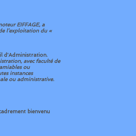
omoteur EIFFAGE, a
de l’exploitation du «
l d'Administration.
stration, avec faculté de
 amiables ou
utes instances
nale ou administrative.
ncadrement bienvenu