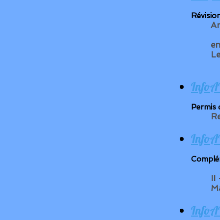
Révisio
An
E
en
Le
InfoA
Permis 
Re
InfoA
Complém
II
Ma
InfoA