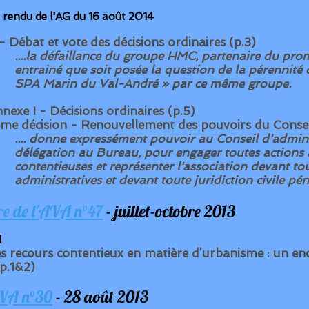
rendu de l'AG du 16 août 2014
- Débat et vote des décisions ordinaires (p.3)
....la défaillance du groupe HMC, partenaire du pr
entrainé que soit posée la question de la pérennité 
SPA Marin du Val-André » par ce même groupe.
nexe I - Décisions ordinaires (p.5)
me décision - Renouvellement des pouvoirs du Consei
.... donne expressément pouvoir au Conseil d'admini
délégation au Bureau, pour engager toutes actions
contentieuses et représenter l'association devant to
administratives et
devant toute juridiction civile pé
tre de l'AVA n°47
- juillet-octobre 2013
l
s recours contentieux en matière d’urbanisme : un e
p.1&2)
VA n°30
- 28 août 2013