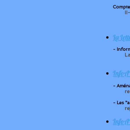
Compte 
II
La Let
- Infor
La
InfoA
- Aména
re
- Les "
re
InfoA