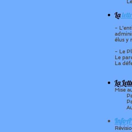
Le
La
lett
- L'ent
adminis
élus y 
- Le P
Le par
La défe
La Let
Mise a
Pa
Pa
A
InfoA
Révisi