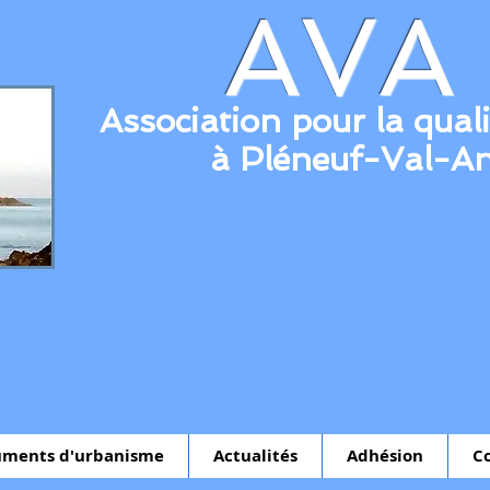
AVA
Association pour la quali
à Pléneuf-Val-A
ments d'urbanisme
Actualités
Adhésion
C