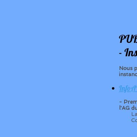
PUB
- In
Nous p
instanc
InfoA
- Prem
l'AG d
La
Co