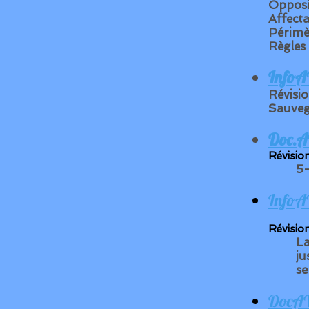
Opposit
Affect
Périmè
Règles 
InfoA
Révisi
Sauveg
Doc.A
Révisio
5-
InfoA
Révisio
La
ju
se
DocAVA