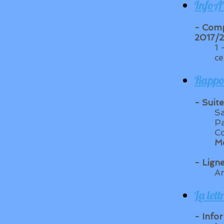
InfoA
- Comp
2017/
1 
ce
Rappor
- Suit
Sa
Pa
Co
M
- Lign
Am
La let
- Info