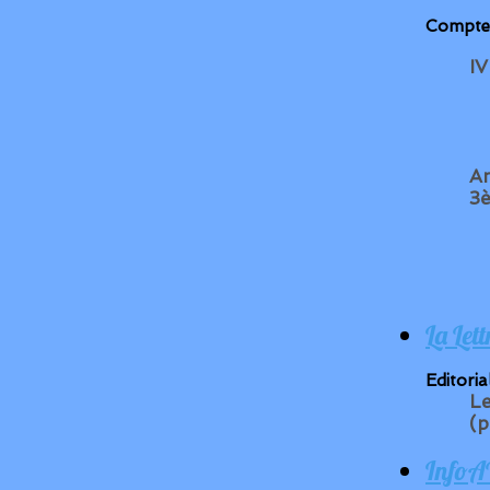
Compte 
IV
An
3è
La Let
Editoria
Le
(p
InfoA