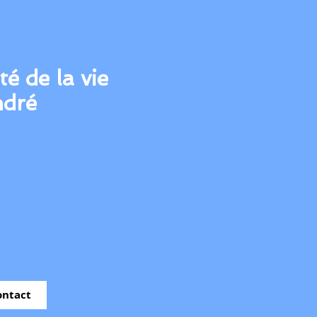
té de la vie
ndré
ontact