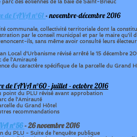
 parc des éoliennes de la baie de Saint-Brieuc
re de l'AVA n°61
- novembre-décembre 2016
ité communale, collectivité territoriale dont la constitu
tration par le conseil municipal et par le maire qu'il
renoncent-ils, sans même avoir consulté leurs électeur
lan Local d'Urbanisme révisé arrêté le 15 décembre 2
c de l'Amirauté
nce du caractère spécifique de la parcelle du Grand H
tre de l'AVA n°60
- juillet - octobre 2016
u point du PLU révisé avant approbation
rc de l'Amirauté
rcelle du Grand Hôtel
utres recommandations
VA n°56
- 26 novembre 2016
on du PLU - Suite de l'enquête publique