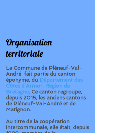
Organisation
territoriale
La Commune de Pléneuf-Val-
André
fait partie du
canton
éponyme, du
Département des
Côtes d’Armor
,
Région de
Bretagne
. Ce canton regroupe,
depuis 2015, les anciens cantons
de Pléneuf-Val-André et de
Matignon.
Au titre de la
coopération
intercommunale
, elle était, depuis