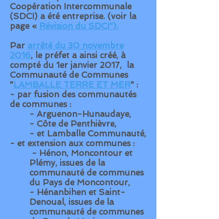
Coopération Intercommunale
(SDCI)
a été entreprise. (voir la
page «
Révision du SDCI").
Par
arrêté du 30 novembre
2016
, le préfet a ainsi créé, à
compté du 1er janvier 2017, la
Communauté de Communes
"
LAMBALLE TERRE ET MER
" :
- par fusion des communautés
de communes :
- Arguenon-Hunaudaye,
- Côte de Penthièvre,
- et Lamballe Communauté,
- et extension aux communes :
- Hénon, Moncontour et
Plémy, issues de la
communauté de communes
du Pays de Moncontour,
- Hénanbihen et Saint-
Denoual, issues de la
communauté de communes