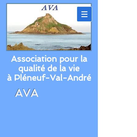
Association pour la
qualité de la vie
à Pléneuf-Val-André
AVA