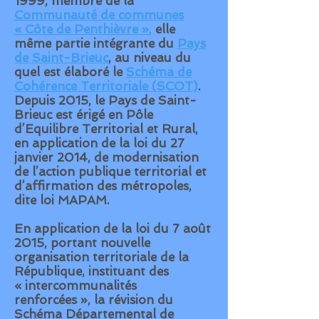
1999, membre de la
Communauté de communes
« Côte de Penthièvre »
,
elle
même partie intégrante du
Pays
de Saint-Brieuc
, au niveau du
quel est élaboré le
Schéma de
Cohérence Territoriale (SCOT)
.
Depuis 2015, le Pays de Saint-
Brieuc est érigé en
Pôle
d’Equilibre Territorial et Rural
,
en application de la loi du 27
janvier 2014, de modernisation
de l’action publique territorial et
d’affirmation des métropoles,
dite loi MAPAM.
En application de la loi du 7 août
2015, portant nouvelle
organisation territoriale de la
République, instituant des
«
intercommunalités
renforcées
», la révision du
Schéma Départemental de