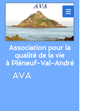
Association pour la
qualité de la vie
à Pléneuf-Val-André
AVA