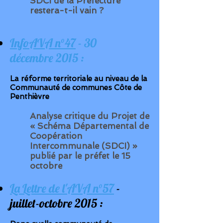
SDCI de la Préfecture
restera-t-il vain ?
InfoAVA n°47
- 30
décembre 2015 :
La réforme territoriale au niveau de la
Communauté de communes Côte de
Penthièvre
Analyse critique du Projet de
« Schéma Départemental de
Coopération
Intercommunale (SDCI) »
publié par le préfet le 15
octobre
La Lettre de l'AVA n°57
-
juillet-octobre 2015 :