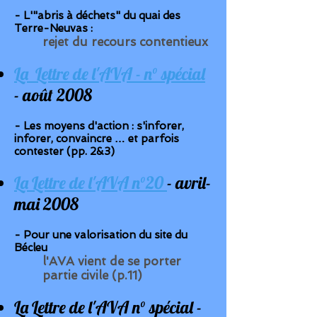
- L'"abris à déchets" du quai des
Terre-Neuvas :
rejet du recours contentieux
La Lettre de l'AVA - n° spécial
- août 2008
- Les moyens d'action : s'inforer,
inforer, convaincre … et parfois
contester (pp. 2&3)
La Lettre de l'AVA n°20
- avril-
mai 2008
- Pour une valorisation du site du
Bécleu
l'AVA vient de se porter
partie civile (p.11)
La Lettre de l'AVA n° spécial -