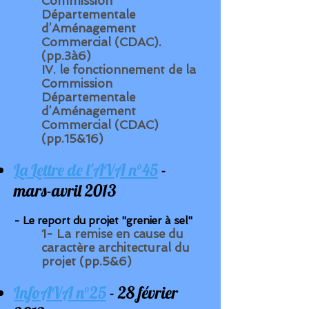
Commission
Départementale
d’Aménagement
Commercial
(CDAC).
(pp.3à6)
IV. le fonctionnement de la
Commission
Départementale
d’Aménagement
Commercial
(CDAC)
(pp.15&16)
La Lettre de l'AVA n°45
-
mars-avril 2013
- Le report du projet "grenier à sel"
1- La remise en cause du
caractère architectural du
projet (pp.5&6)
InfoAVA n°25
- 28 février