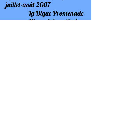
juillet-août 2007
La Digue Promenade
Hier - Aujourd'hui -
Demain
- Hier - De 1880 à 1940, la naissance
de la station balnéaire (pp.3à7)
- Aujourd'hui - Un patrimoine
attractif (pp.8à12)
La Lettre de l'AVA n°16
- juillet
2007
- Informations
Préemption d'un terrain
Impasse des Douaires
annulé (p.11)
La Lettre de l'AVA n°13
-