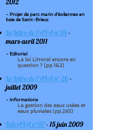
2012
- Projet de parc marin d'éoliennes en
baie de Saint-Brieuc
La Lettre de l'AVA n°35
-
mars-avril 2011
- Editorial
La loi Littoral encore en
question ? (pp.1&2)
La Lettre de l'AVA n° 26
-
juillet 2009
- Informations
La gestion des eaux usées et
eaux pluviales (pp.2à5)
InfoAVA n°07
- 15 juin 2009