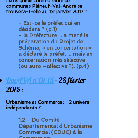
Dans quelle communauté de
communes Pléneuf-Val-André se
trouvera-t-elle au 1er janvier 2017 ?
- Est-ce
le préfet
qui en
décidera ? (p.1)
-
la Préfecture
... a mené la
préparation du Projet de
Schéma, « en concertation »
a déclaré le préfet, ... mais en
concertation très sélective
(ou auto –sélective ?). (p.4)
DocAVA n°01-15
- 28 février
2015 :
Urbanisme et Commerce : 2 univers
indépendants ?
1.2 – Du
Comité
Départemental d’Urbanisme
Commercial
(CDUC) à la