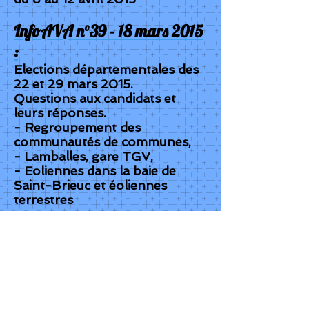
InfoAVA n°39 - 18 mars 2015
:
Elections départementales des
22 et 29 mars 2015.
Questions aux candidats et
leurs réponses.
- Regroupement des
communautés de communes,
- Lamballes, gare TGV,
- Eoliennes dans la baie de
Saint-Brieuc et éoliennes
terrestres
InfoAVA n°38 - 28 février
2015 :
1- Révision du Plan Local
d'Urbanisme (PLU) :
déroulement de la mise au