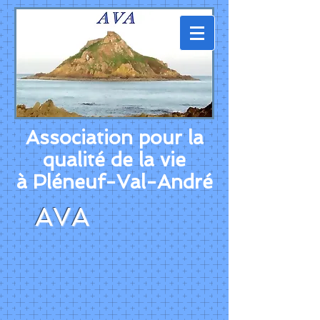
Association pour la
qualité de la vie
à Pléneuf-Val-André
AVA