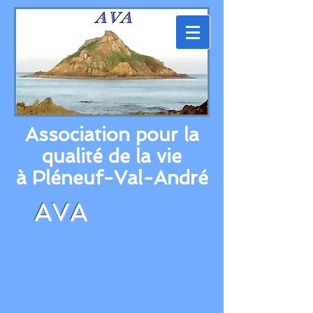
Association pour la
qualité de la vie
à Pléneuf-Val-André
AVA