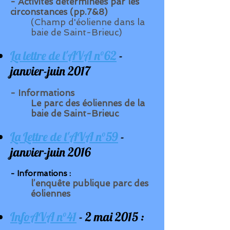
- Activités déterminées par les
circonstances (pp.7&8)
(Champ d'éolienne dans la
baie de Saint-Brieuc)
La lettre de l'AVA n°62
-
janvier-juin 2017
- Informations
Le parc des éoliennes de la
baie de Saint-Brieuc
La Lettre de l'AVA n°59
-
janvier-juin 2016
- Informations :
l’enquête publique parc des
éoliennes
InfoAVA n°41
- 2 mai 2015 :