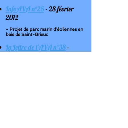
InfoAVA n°25
- 28 février
2012
- Projet de parc marin d'éoliennes en
baie de Saint-Brieuc
La Lettre de l'AVA n°38
-
novembre-décembre 2011
- Informations :
Des éoliennes dans la baie
de Saint-Brieuc (p.7)
La Lettre de l'AVA n°37
-
juillet-octobre 2011
- Collectif des associations
environnementales des côtes de
Penthièvre et d'Emeraude (CAPE)