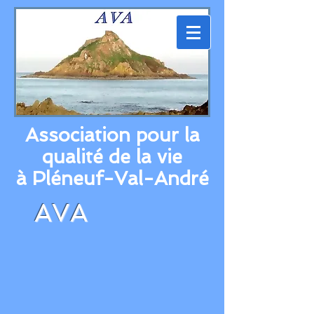
Association pour la
qualité de la vie
à Pléneuf-Val-André
AVA